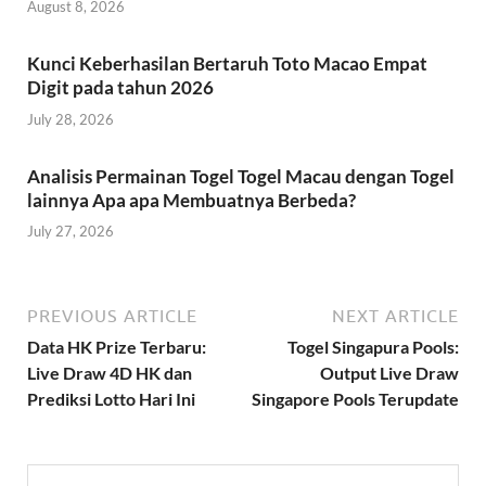
August 8, 2026
Kunci Keberhasilan Bertaruh Toto Macao Empat
Digit pada tahun 2026
July 28, 2026
Analisis Permainan Togel Togel Macau dengan Togel
lainnya Apa apa Membuatnya Berbeda?
July 27, 2026
PREVIOUS ARTICLE
NEXT ARTICLE
Data HK Prize Terbaru:
Togel Singapura Pools:
Live Draw 4D HK dan
Output Live Draw
Prediksi Lotto Hari Ini
Singapore Pools Terupdate