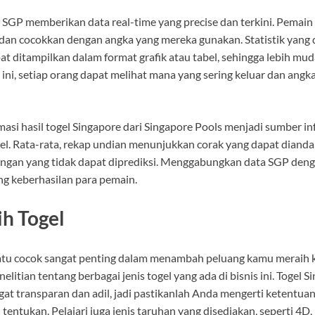
aw SGP memberikan data real-time yang precise dan terkini. Pemai
 dan cocokkan dengan angka yang mereka gunakan. Statistik yang d
t ditampilkan dalam format grafik atau tabel, sehingga lebih mud
ini, setiap orang dapat melihat mana yang sering keluar dan angk
rmasi hasil togel Singapore dari Singapore Pools menjadi sumber i
gel. Rata-rata, rekap undian menunjukkan corak yang dapat dianda
ngan yang tidak dapat diprediksi. Menggabungkan data SGP dengan
g keberhasilan para pemain.
ih Togel
tu cocok sangat penting dalam menambah peluang kamu meraih k
elitian tentang berbagai jenis togel yang ada di bisnis ini. Togel S
at transparan dan adil, jadi pastikanlah Anda mengerti ketentuan
 tentukan. Pelajari juga jenis taruhan yang disediakan, seperti 4D,