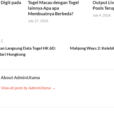
Digit pada
Togel Macau dengan Togel
Output Liv
lainnya Apa apa
Pools Teru
Membuatnya Berbeda?
July 4, 2026
July 27, 2026
LE
n Langsung Data Togel HK 6D:
Mahjong Ways 2: Kelebi
 dari Hongkong
About AdminUtama
View all posts by AdminUtama →