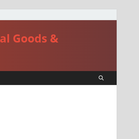
cal Goods &