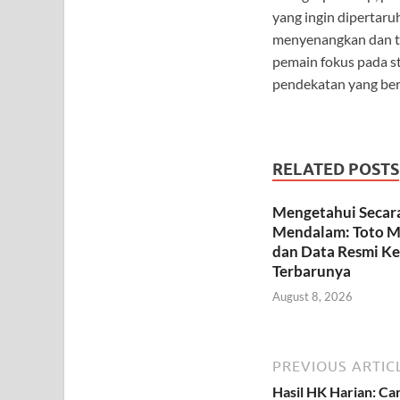
yang ingin dipertar
menyenangkan dan t
pemain fokus pada s
pendekatan yang berd
RELATED POSTS
Mengetahui Secar
Mendalam: Toto M
dan Data Resmi Ke
Terbarunya
August 8, 2026
PREVIOUS ARTIC
Hasil HK Harian: Ca