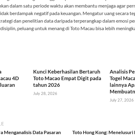
uhkan dalam satu periode waktu akan membantu menjaga agar per
idak berdampak negatif pada keuangan. Mengatur uang secara t
trategi dan penelitian data daripada terperangkap dalam emosi p
isiplin, peluang untuk menang di Toto Macau bisa lebih meningka
a
Kunci Keberhasilan Bertaruh
Analisis P
acau 4D
Toto Macao Empat Digit pada
Togel Maca
luaran
tahun 2026
lainnya Ap
Membuatny
July 28, 2026
July 27, 2026
LE
ra Menganalisis Data Pasaran
Toto Hong Kong: Menelusuri