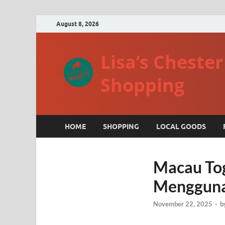
August 8, 2026
Lisa’s Cheste
Shopping
HOME
SHOPPING
LOCAL GOODS
Macau Tog
Mengguna
November 22, 2025
-
b