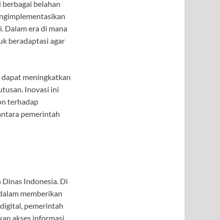
i berbagai belahan
mengimplementasikan
. Dalam era di mana
uk beradaptasi agar
a dapat meningkatkan
tusan. Inovasi ini
on terhadap
antara pemerintah
 Dinas Indonesia. Di
h dalam memberikan
igital, pemerintah
an akses informasi