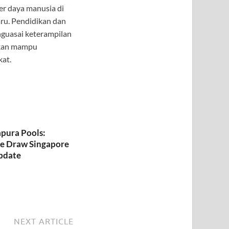
er daya manusia di
aru. Pendidikan dan
nguasai keterampilan
 akan mampu
kat.
apura Pools:
e Draw Singapore
pdate
NEXT ARTICLE