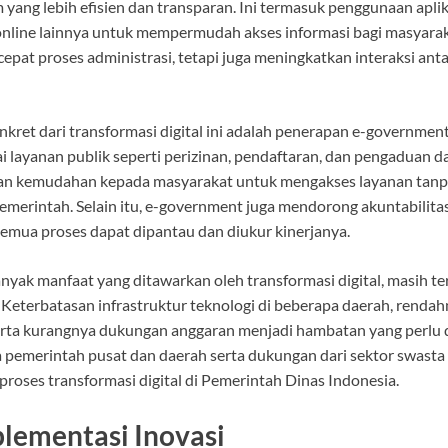
yang lebih efisien dan transparan. Ini termasuk penggunaan aplik
online lainnya untuk mempermudah akses informasi bagi masyaraka
pat proses administrasi, tetapi juga meningkatkan interaksi ant
nkret dari transformasi digital ini adalah penerapan e-government
 layanan publik seperti perizinan, pendaftaran, dan pengaduan d
kan kemudahan kepada masyarakat untuk mengakses layanan tanp
emerintah. Selain itu, e-government juga mendorong akuntabilita
emua proses dapat dipantau dan diukur kinerjanya.
yak manfaat yang ditawarkan oleh transformasi digital, masih t
Keterbatasan infrastruktur teknologi di beberapa daerah, rendahnya
erta kurangnya dukungan anggaran menjadi hambatan yang perlu d
ra pemerintah pusat dan daerah serta dukungan dari sektor swasta
oses transformasi digital di Pemerintah Dinas Indonesia.
lementasi Inovasi