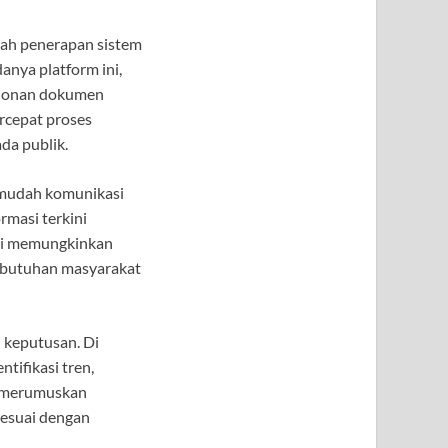
lah penerapan sistem
nya platform ini,
ohonan dokumen
rcepat proses
da publik.
ermudah komunikasi
rmasi terkini
ini memungkinkan
kebutuhan masyarakat
n keputusan. Di
tifikasi tren,
t merumuskan
sesuai dengan