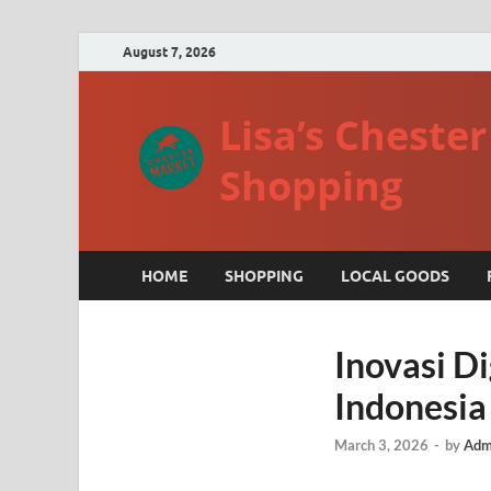
August 7, 2026
Lisa’s Cheste
Shopping
HOME
SHOPPING
LOCAL GOODS
Inovasi D
Indonesia
March 3, 2026
-
by
Adm