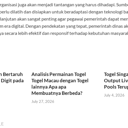
ganisasi juga akan menjadi tantangan yang harus dihadapi. Sumb
erlu dilatih dan disiapkan untuk beradaptasi dengan teknologi b
elanjutan akan sangat penting agar pegawai pemerintah dapat me
am era digital. Dengan pendekatan yang tepat, pemerintah dinas
 secara lebih efektif dan responsif terhadap kebutuhan masyara
n Bertaruh
Analisis Permainan Togel
Togel Sing
Digit pada
Togel Macau dengan Togel
Output Liv
lainnya Apa apa
Pools Teru
Membuatnya Berbeda?
July 4, 2026
July 27, 2026
LE