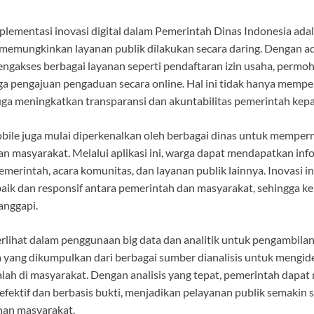
plementasi inovasi digital dalam Pemerintah Dinas Indonesia ada
emungkinkan layanan publik dilakukan secara daring. Dengan ada
ngakses berbagai layanan seperti pendaftaran izin usaha, perm
a pengajuan pengaduan secara online. Hal ini tidak hanya mempe
juga meningkatkan transparansi dan akuntabilitas pemerintah kepa
 mobile juga mulai diperkenalkan oleh berbagai dinas untuk memp
n masyarakat. Melalui aplikasi ini, warga dapat mendapatkan info
merintah, acara komunitas, dan layanan publik lainnya. Inovasi 
 baik dan responsif antara pemerintah dan masyarakat, sehingga 
anggapi.
 terlihat dalam penggunaan big data dan analitik untuk pengambila
 yang dikumpulkan dari berbagai sumber dianalisis untuk mengiden
lah di masyarakat. Dengan analisis yang tepat, pemerintah dapa
 efektif dan berbasis bukti, menjadikan pelayanan publik semakin 
han masyarakat.