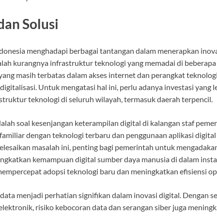
dan Solusi
donesia menghadapi berbagai tantangan dalam menerapkan inovasi 
lah kurangnya infrastruktur teknologi yang memadai di beberapa
yang masih terbatas dalam akses internet dan perangkat teknologi
gitalisasi. Untuk mengatasi hal ini, perlu adanya investasi yang 
ruktur teknologi di seluruh wilayah, termasuk daerah terpencil.
alah soal kesenjangan keterampilan digital di kalangan staf peme
amiliar dengan teknologi terbaru dan penggunaan aplikasi digita
lesaikan masalah ini, penting bagi pemerintah untuk mengadakan
gkatkan kemampuan digital sumber daya manusia di dalam instan
empercepat adopsi teknologi baru dan meningkatkan efisiensi op
 data menjadi perhatian signifikan dalam inovasi digital. Dengan 
 elektronik, risiko kebocoran data dan serangan siber juga mening