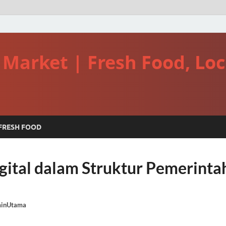
r Market | Fresh Food, Lo
FRESH FOOD
igital dalam Struktur Pemerinta
inUtama