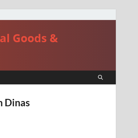
cal Goods &
h Dinas