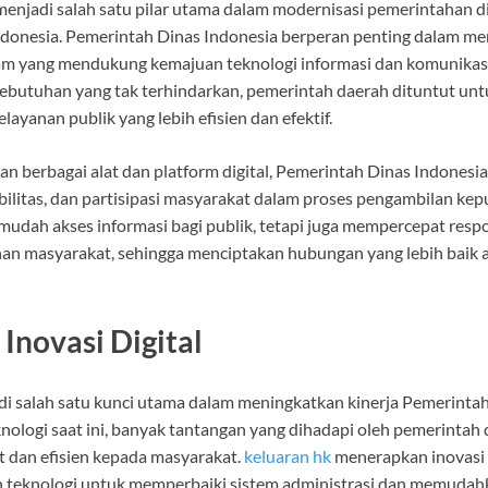
h menjadi salah satu pilar utama dalam modernisasi pemerintahan d
Indonesia. Pemerintah Dinas Indonesia berperan penting dalam 
am yang mendukung kemajuan teknologi informasi dan komunikasi
 kebutuhan yang tak terhindarkan, pemerintah daerah dituntut unt
ayanan publik yang lebih efisien dan efektif.
 berbagai alat dan platform digital, Pemerintah Dinas Indonesi
bilitas, dan partisipasi masyarakat dalam proses pengambilan kepu
udah akses informasi bagi publik, tetapi juga mempercepat resp
an masyarakat, sehingga menciptakan hubungan yang lebih baik 
Inovasi Digital
adi salah satu kunci utama dalam meningkatkan kinerja Pemerintah
knologi saat ini, banyak tantangan yang dihadapi oleh pemerinta
t dan efisien kepada masyarakat.
keluaran hk
menerapkan inovasi d
teknologi untuk memperbaiki sistem administrasi dan memudahk